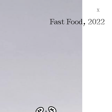
X
,
Fast Food
2022