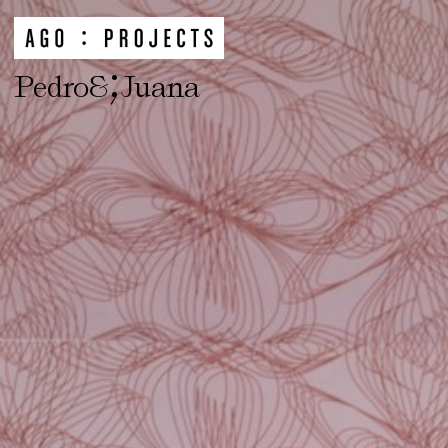
;
Pedro&
Juana