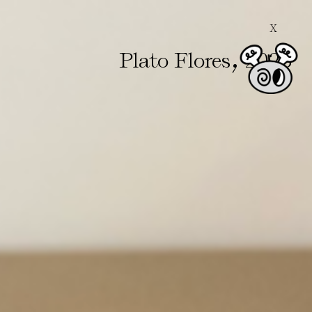
X
,
Plato Flores
2023