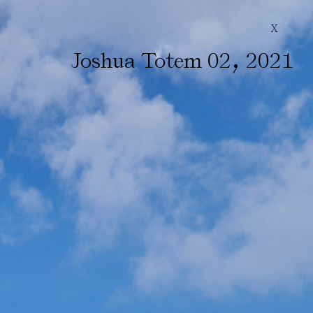
X
,
Joshua Totem 02
2021