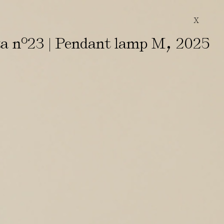
X
,
ta nº23 | Pendant lamp M
2025