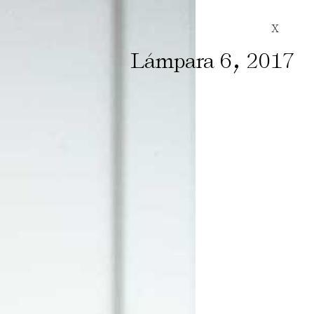
X
,
Lámpara 6
2017