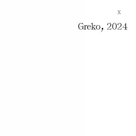
X
,
Greko
2024