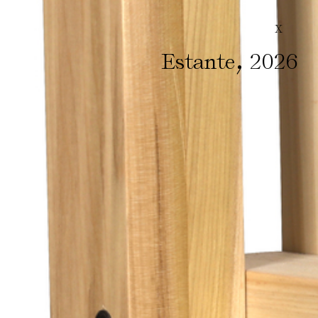
X
,
Estante
2026