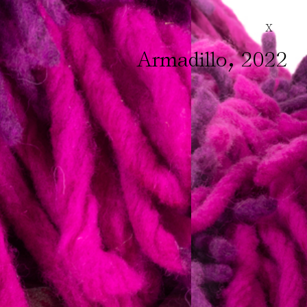
X
,
Armadillo
2022