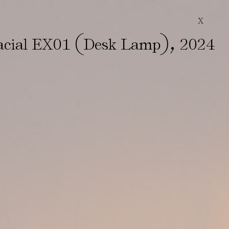
X
(
)
,
acial EX01
Desk Lamp
2024