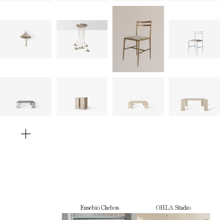
+
Eusebio Chebos
OHLA Studio