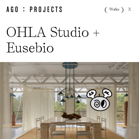
X
Works
OHLA Studio +
Eusebio