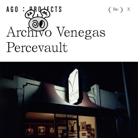
X
Bio
Archivo Venegas
Percevault